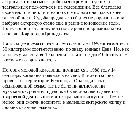
актриса, которая смогла добиться огромного успеха на
театральных подмостках и на телевидении. Все благодаря
своей настойчивости и напору, с которым она шла к своей
заветной цели. Судьба предлагала ей другие дороги, но она
выбрала актерскую стезю еще в ранние юношеские годы.
Популярность она получила после ролей в криминальном
сериале «Карпов», «Тринадцать».
На текущее время ее рост и вес составляют 165 сантиметров и
50 килограмм соответственно, по знаку зодиака Дева. Но, как
и почему маленькая Лена решила стать звездой? Об этом нам
расскажут ее детские годы.
История молодой красавицы начинается в 1988 году 14
сентября, когда она появилась на свет. Все детство она
провела на территории Белгорода. Она родилась в
обыкновенной семье, где не было ни артистов, ни
музыкантов, родители девочки были довольно далеки от
творческой деятельности и театрального искусства. Тем не
менее, они смогли воспитать в малышке актерскую жилку и
любовь к самовыражению.