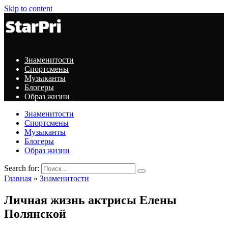
Skip to content
Знаменитости
Спортсмены
Музыканты
Блогеры
Образ жизни
Знаменитости
Спортсмены
Музыканты
Блогеры
Образ жизни
Search for:
Главная
»
Знаменитости
Личная жизнь актрисы Елены
Полянской