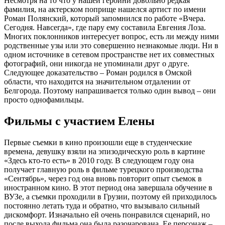
Несмотря на то что у нашей героини довольно редкая
фамилия, на актерском поприще нашелся артист по имени
Роман Полянский, который запомнился по работе «Вчера.
Сегодня. Навсегда», где пару ему составила Евгения Лоза.
Многих поклонников интересует вопрос, есть ли между ними
родственные узы или это совершенно незнакомые люди. Ни в
одном источнике в сетевом пространстве нет их совместных
фотографий, они никогда не упоминали друг о друге.
Следующее доказательство – Роман родился в Омской
области, что находится на значительном отдалении от
Белгорода. Поэтому напрашивается только один вывод – они
просто однофамильцы.
Фильмы с участием Елены
Первые съемки в кино произошли еще в студенческие
времена, девушку взяли на эпизодическую роль в картине
«Здесь кто-то есть» в 2010 году. В следующем году она
получает главную роль в фильме турецкого производства
«Сентябрь», через год она вновь повторит опыт съемок в
иностранном кино. В этот период она завершала обучение в
ВУЗе, а съемки проходили в Грузии, поэтому ей приходилось
постоянно летать туда и обратно, что вызывало сильный
дискомфорт. Изначально ей очень понравился сценарий, но
после выхода фильма она была разочарована. Ее персонаж –