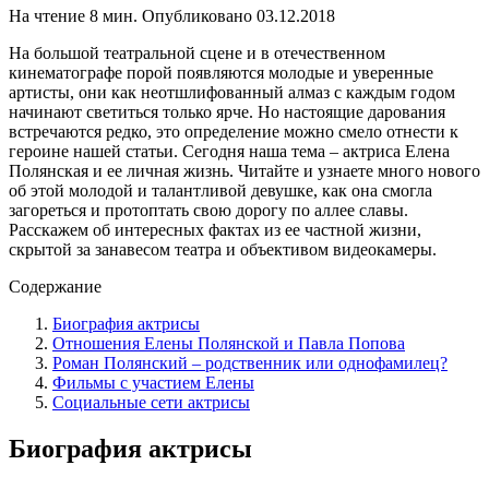
На чтение
8 мин.
Опубликовано
03.12.2018
На большой театральной сцене и в отечественном
кинематографе порой появляются молодые и уверенные
артисты, они как неотшлифованный алмаз с каждым годом
начинают светиться только ярче. Но настоящие дарования
встречаются редко, это определение можно смело отнести к
героине нашей статьи. Сегодня наша тема – актриса Елена
Полянская и ее личная жизнь. Читайте и узнаете много нового
об этой молодой и талантливой девушке, как она смогла
загореться и протоптать свою дорогу по аллее славы.
Расскажем об интересных фактах из ее частной жизни,
скрытой за занавесом театра и объективом видеокамеры.
Содержание
Биография актрисы
Отношения Елены Полянской и Павла Попова
Роман Полянский – родственник или однофамилец?
Фильмы с участием Елены
Социальные сети актрисы
Биография актрисы