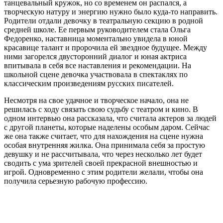
танцевальный кружок, но со временем он распался, а
творческую натуру и энергию нужно было куда-то направить.
Родители отдали девочку в театральную секцию в родной
средней школе. Ее первым руководителем стала Ольга
Федоренко, наставница моментально увидела в юной
красавице талант и пророчила ей звездное будущее. Между
ними загорелся двусторонний диалог и юная актриса
впитывала в себя все наставления и рекомендации. На
школьной сцене девочка участвовала в спектаклях по
классическим произведениям русских писателей.
Несмотря на свое удачное и творческое начало, она не
решилась с ходу связать свою судьбу с театром и кино. В
одном интервью она рассказала, что считала актеров за людей
с другой планеты, которые наделены особым даром. Сейчас
же она также считает, что для нахождения на сцене нужна
особая внутренняя жилка. Она принимала себя за простую
девушку и не рассчитывала, что через несколько лет будет
сводить с ума зрителей своей прекрасной внешностью и
игрой. Одновременно с этим родители желали, чтобы она
получила серьезную рабочую профессию.