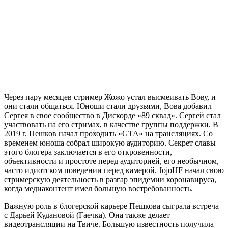
Через пару месяцев стример Жожо устал высмеивать Вову, и
они стали общаться. Юноши стали друзьями, Вова добавил
Сергея в свое сообщество в Дискорде «89 сквад». Сергей стал
участвовать на его стримах, в качестве группы поддержки. В
2019 г. Пешков начал проходить «GTA» на трансляциях. Со
временем юноша собрал широкую аудиторию. Секрет славы
этого блогера заключается в его откровенности,
объективности и простоте перед аудиторией, его необычном,
часто идиотском поведении перед камерой. JojoHF начал свою
стримерскую деятельность в разгар эпидемии коронавируса,
когда медиаконтент имел большую востребованность.
Важную роль в блогерской карьере Пешкова сыграла встреча
с Дарьей Кудановой (Гаечка). Она также делает
видеотрансляции на Твиче. Большую известность получила