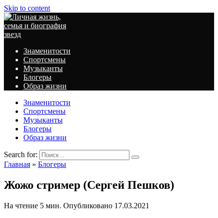
Skip to content
Знаменитости
Спортсмены
Музыканты
Блогеры
Образ жизни
Знаменитости
Спортсмены
Музыканты
Блогеры
Образ жизни
Search for:
Главная
»
Блогеры
Жожо стример (Сергей Пешков)
На чтение
5 мин.
Опубликовано
17.03.2021