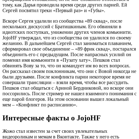
тому, как Дарья проводила время среди других парней. Ей
Сергей посвятил треки «Первый раз» и «Губы».
Вскоре Сергея удалили из сообщества «89 сквад», после
нескольких дискуссий с Братишкиным. Его обвиняли в
идиотских поступках, унижении других членов комьюнити.
JojoHF утверждал, что из сообщества он удалился по своему
желанию. В дальнейшем Сергей стал заниматься плаванием,
сформировал свое объединение – «89 фрик сквад», постарался
объединить его с предыдущим. После напрасных усилий он
поменял имя комьюнити в «Пузату хату». Пешков стал
обвинять Вову за то, что он командует им во всех вопросах.
Он рассказал своим поклонникам, что они с Вовой никогда не
были друзьями. После конфликта парни некоторое время не
совершали трансляции – взяли время, чтобы все рассудить.
Пешков стал общаться с Ариной Бердниковой, но вскоре они
поссорились. После стример не нашел взаимного понимания с
еще парой блогеров. На этом основании вышел локальный
мем – «Конфликт по расписанию».
Интересные факты о JojoHF
Жожо стал известен за счет своих увлекательных
видеороликам и мемам в Вконтакте. Также у него есть