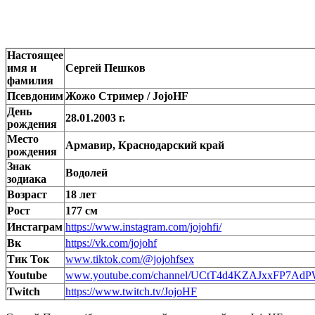
Настоящее
имя и
Сергей Пешков
фамилия
Псевдоним
Жожо Стример / JojoHF
День
28.01.2003 г.
рождения
Место
Армавир, Краснодарский край
рождения
Знак
Водолей
зодиака
Возраст
18 лет
Рост
177 см
Инстаграм
https://www.instagram.com/jojohfi/
Вк
https://vk.com/jojohf
Тик Ток
www.tiktok.com/@jojohfsex
Youtube
www.youtube.com/channel/UCtT4d4KZAJxxFP7A
Twitch
https://www.twitch.tv/JojoHF