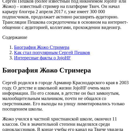
Сергей Пешков (более известный под никнеймом JojoHF или
Жожо) – известный стример на платформе Твич. Он начал
карьеру блогера 2 апреля 2017 г, уже имеет 300 000
подписчиков, продолжает активно расширять аудиторию.
Трансляции Пешкова сосредоточены в основном на интернет-
общении с аудиторией, коллегами, прохождении видеоигр.
Содержание
Биография Жожо Стримера
Как стал популярным Сергей Пешков
Интересные факты о JojoHF
Биография Жожо Стримера
Сергей родился в городе Армавир Краснодарского края в 2003
году. О детстве и школьной жизни JojoHF очень мало
информации. По его словам, в детстве он был замкнутым,
малообщительным мальчиком, почти не общался со
сверстниками. Его выходы на улицу лимитировались только
посещением школы.
Жожо учился в частной христианской школе, окончил 11
классов. Он в значительной степени выделялся среди
одноклассников. В конце учебы его канал на Твиче увидела