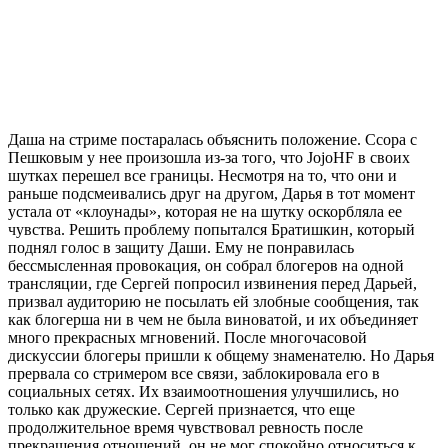
Даша на стриме постаралась объяснить положение. Ссора с
Пешковым у нее произошла из-за того, что JojoHF в своих
шутках перешел все границы. Несмотря на то, что они и
раньше подсмеивались друг на другом, Дарья в тот момент
устала от «клоунады», которая не на шутку оскорбляла ее
чувства. Решить проблему попытался Братишкин, который
поднял голос в защиту Даши. Ему не понравилась
бессмысленная провокация, он собрал блогеров на одной
трансляции, где Сергей попросил извинения перед Дарьей,
призвал аудиторию не посылать ей злобные сообщения, так
как блогерша ни в чем не была виноватой, и их объединяет
много прекрасных мгновений. После многочасовой
дискуссии блогеры пришли к общему знаменателю. Но Дарья
прервала со стримером все связи, заблокировала его в
социальных сетях. Их взаимоотношения улучшились, но
только как дружеские. Сергей признается, что еще
продолжительное время чувствовал ревность после
прекращения отношений, он не мог спокойно относиться к