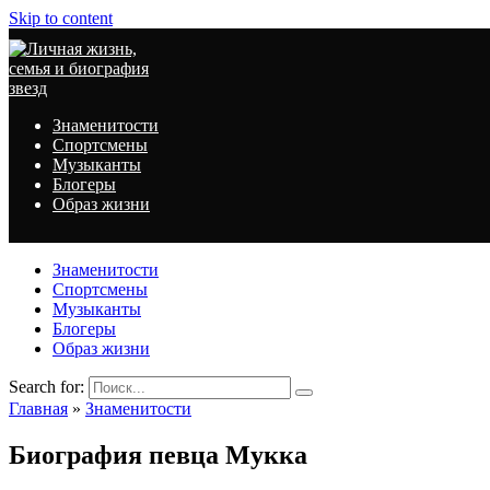
Skip to content
Знаменитости
Спортсмены
Музыканты
Блогеры
Образ жизни
Знаменитости
Спортсмены
Музыканты
Блогеры
Образ жизни
Search for:
Главная
»
Знаменитости
Биография певца Мукка