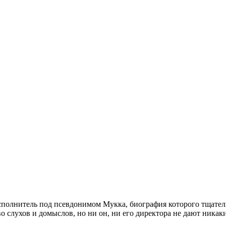
сполнитель под псевдонимом Мукка, биография которого тщател
о слухов и домыслов, но ни он, ни его директора не дают никак