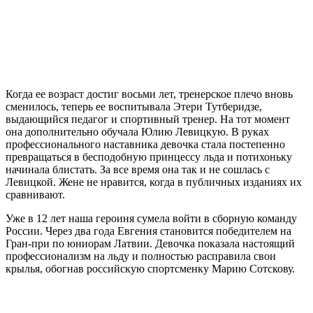
Когда ее возраст достиг восьми лет, тренерское плечо вновь
сменилось, теперь ее воспитывала Этери Тутберидзе,
выдающийся педагог и спортивный тренер. На тот момент
она дополнительно обучала Юлию Левицкую. В руках
профессионального наставника девочка стала постепенно
превращаться в бесподобную принцессу льда и потихоньку
начинала блистать. За все время она так и не сошлась с
Левицкой. Жене не нравится, когда в публичных изданиях их
сравнивают.
Уже в 12 лет наша героиня сумела войти в сборную команду
России. Через два года Евгения становится победителем на
Гран-при по юниорам Латвии. Девочка показала настоящий
профессионализм на льду и полностью расправила свои
крылья, обогнав российскую спортсменку Марию Сотскову.