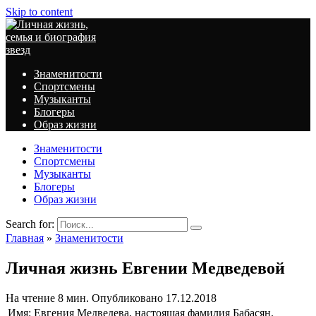
Skip to content
Знаменитости
Спортсмены
Музыканты
Блогеры
Образ жизни
Знаменитости
Спортсмены
Музыканты
Блогеры
Образ жизни
Search for:
Главная
»
Знаменитости
Личная жизнь Евгении Медведевой
На чтение
8 мин.
Опубликовано
17.12.2018
Имя: Евгения Медведева, настоящая фамилия Бабасян.