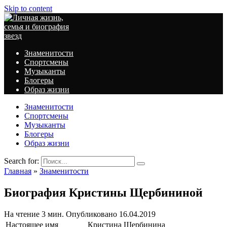
Skip to content
Знаменитости
Спортсмены
Музыканты
Блогеры
Образ жизни
Знаменитости
Спортсмены
Музыканты
Блогеры
Образ жизни
Search for:
Главная
»
Знаменитости
Биография Кристины Щербининой
На чтение
3 мин.
Опубликовано
16.04.2019
Настоящее имя
Кристина Щербинина