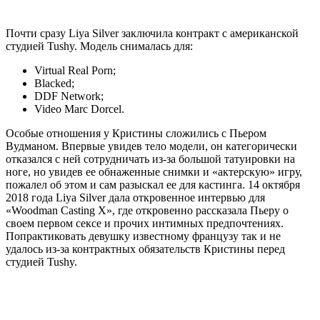
Почти сразу Liya Silver заключила контракт с американской
студией Tushy. Модель снималась для:
Virtual Real Porn;
Blacked;
DDF Network;
Video Marc Dorcel.
Особые отношения у Кристины сложились с Пьером
Вудманом. Впервые увидев тело модели, он категорически
отказался с ней сотрудничать из-за большой татуировки на
ноге, но увидев ее обнаженные снимки и «актерскую» игру,
пожалел об этом и сам разыскал ее для кастинга. 14 октября
2018 года Liya Silver дала откровенное интервью для
«Woodman Casting X», где откровенно рассказала Пьеру о
своем первом сексе и прочих интимных предпочтениях.
Попрактиковать девушку известному французу так и не
удалось из-за контрактных обязательств Кристины перед
студией Tushy.