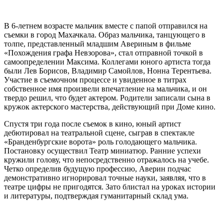
В 6-летнем возрасте мальчик вместе с папой отправился на
съемки в город Махачкала. Образ мальчика, танцующего в
толпе, представленный младшим Авериным в фильме
«Похождения графа Невзорова», стал отправной точкой в
самоопределении Максима. Коллегами юного артиста тогда
были Лев Борисов, Владимир Самойлов, Нонна Терентьева.
Участие в съемочном процессе и увиденное в титрах
собственное имя произвели впечатление на мальчика, и он
твердо решил, что будет актером. Родители записали сына в
кружок актерского мастерства, действующий при Доме кино.
Спустя три года после съемок в кино, юный артист
дебютировал на театральной сцене, сыграв в спектакле
«Бранденбургские ворота» роль голодающего мальчика.
Постановку осуществил Театр миниатюр. Ранние успехи
кружили голову, что непосредственно отражалось на учебе.
Четко определив будущую профессию, Аверин подчас
демонстративно игнорировал точные науки, заявляя, что в
театре цифры не пригодятся. Зато блистал на уроках истории
и литературы, подтверждая гуманитарный склад ума.