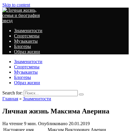
Skip to content
Знаменитости
Спортсмены
Музыканты
Блогеры
Образ жизни
Знаменитости
Спортсмены
Музыканты
Блогеры
Образ жизни
Search for:
Главная
»
Знаменитости
Личная жизнь Максима Аверина
На чтение
9 мин.
Опубликовано
20.01.2019
Настоящее имя
Максим Викторович Аверин