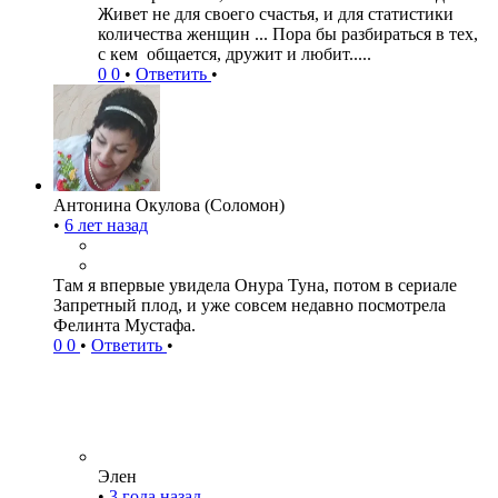
Живет не для своего счастья, и для статистики
количества женщин ... Пора бы разбираться в тех,
с кем общается, дружит и любит.....
0
0
•
Ответить
•
Антонина Окулова (Соломон)
•
6 лет назад
Там я впервые увидела Онура Туна, потом в сериале
Запретный плод, и уже совсем недавно посмотрела
Фелинта Мустафа.
0
0
•
Ответить
•
Элен
•
3 года назад