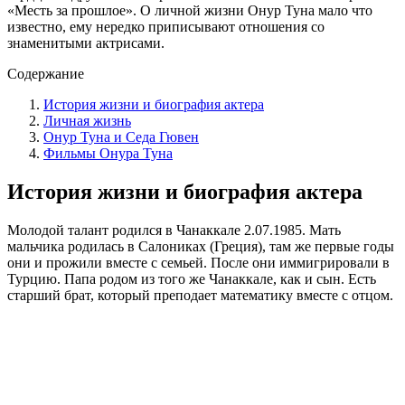
«Месть за прошлое». О личной жизни Онур Туна мало что
известно, ему нередко приписывают отношения со
знаменитыми актрисами.
Содержание
История жизни и биография актера
Личная жизнь
Онур Туна и Седа Гювен
Фильмы Онура Туна
История жизни и биография актера
Молодой талант родился в Чанаккале 2.07.1985. Мать
мальчика родилась в Салониках (Греция), там же первые годы
они и прожили вместе с семьей. После они иммигрировали в
Турцию. Папа родом из того же Чанаккале, как и сын. Есть
старший брат, который преподает математику вместе с отцом.