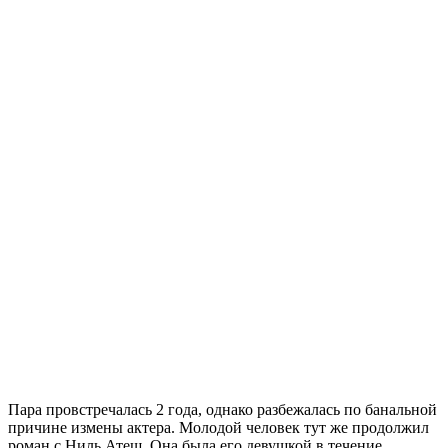
Пара провстречалась 2 года, однако разбежалась по банальной
причине измены актера. Молодой человек тут же продолжил
роман с Ниль Атеш. Она была его девушкой в течение