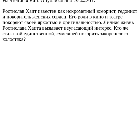
На чтение
4 мин.
Опубликовано
29.04.2017
Ростислав Хаит известен как искрометный юморист, гедонист
и покоритель женских сердец. Его роли в кино и театре
покоряют своей яркостью и оригинальностью. Личная жизнь
Ростислава Хаита вызывает неугасающий интерес. Кто же
стала той единственной, сумевшей покорить закоренелого
холостяка?