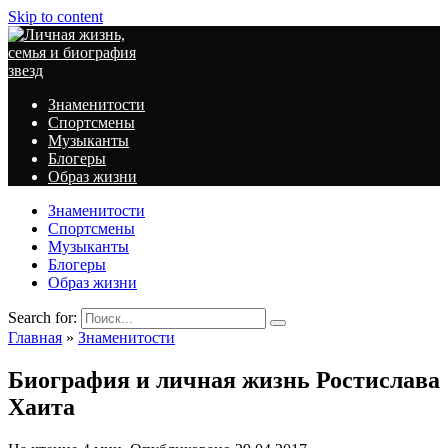
Skip to content
Знаменитости
Спортсмены
Музыканты
Блогеры
Образ жизни
Знаменитости
Спортсмены
Музыканты
Блогеры
Образ жизни
Search for:
Главная
»
Знаменитости
Биография и личная жизнь Ростислава
Хаита