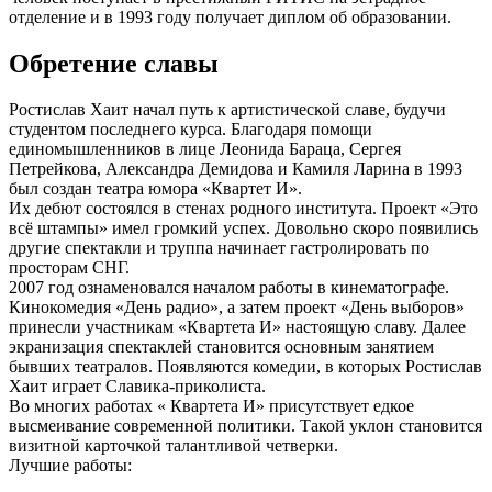
отделение и в 1993 году получает диплом об образовании.
Обретение славы
Ростислав Хаит начал путь к артистической славе, будучи
студентом последнего курса. Благодаря помощи
единомышленников в лице Леонида Бараца, Сергея
Петрейкова, Александра Демидова и Камиля Ларина в 1993
был создан театра юмора «Квартет И».
Их дебют состоялся в стенах родного института. Проект «Это
всё штампы» имел громкий успех. Довольно скоро появились
другие спектакли и труппа начинает гастролировать по
просторам СНГ.
2007 год ознаменовался началом работы в кинематографе.
Кинокомедия «День радио», а затем проект «День выборов»
принесли участникам «Квартета И» настоящую славу. Далее
экранизация спектаклей становится основным занятием
бывших театралов. Появляются комедии, в которых Ростислав
Хаит играет Славика-приколиста.
Во многих работах « Квартета И» присутствует едкое
высмеивание современной политики. Такой уклон становится
визитной карточкой талантливой четверки.
Лучшие работы: