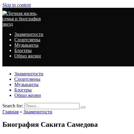
Skip to content
Знаменитости
Спортсмены
Музыканты
Блогеры
Образ жизни
Знаменитости
Спортсмены
Музыканты
Блогеры
Образ жизни
Search for:
Главная
»
Знаменитости
Биография Сакита Самедова