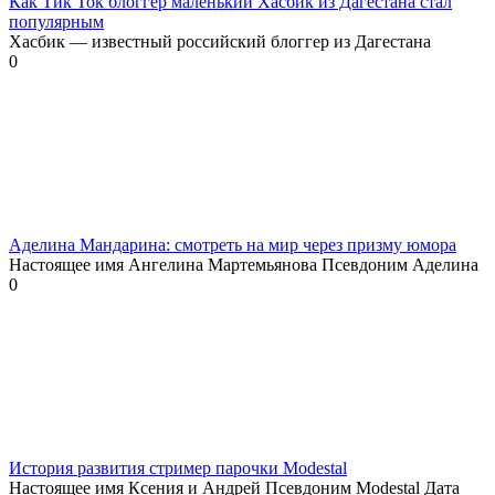
Как Тик Ток блоггер маленький Хасбик из Дагестана стал
популярным
Хасбик — известный российский блоггер из Дагестана
0
Аделина Мандарина: смотреть на мир через призму юмора
Настоящее имя Ангелина Мартемьянова Псевдоним Аделина
0
История развития стример парочки Modestal
Настоящее имя Ксения и Андрей Псевдоним Modestal Дата