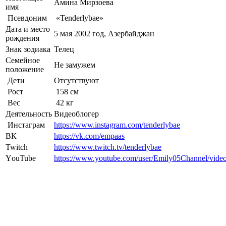
Амина Мирзоева
имя
Псевдоним
«Tenderlybae»
Дата и место
5 мая 2002 год, Азербайджан
рождения
Знак зодиака
Телец
Семейное
Не замужем
положение
Дети
Отсутствуют
Рост
158 см
Вес
42 кг
Деятельность
Видеоблогер
Инстаграм
https://www.instagram.com/tenderlybae
ВК
https://vk.com/empaas
Twitch
https://www.twitch.tv/tenderlybae
YоuTube
https://www.youtube.com/user/Emily05Channel/vide