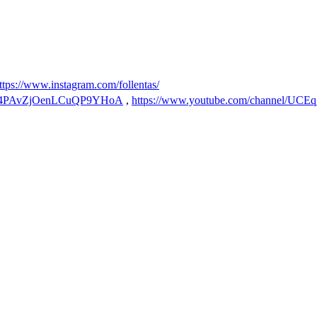
ttps://www.instagram.com/follentas/
brM4PAvZjOenLCuQP9YHoA
,
https://www.youtube.com/channel/U