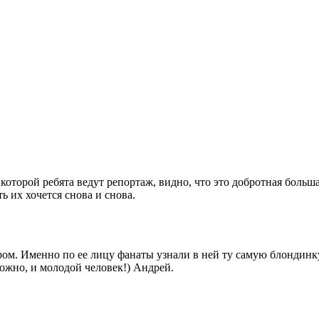
оторой ребята ведут репортаж, видно, что это добротная больша
ь их хочется снова и снова.
м. Именно по ее лицу фанаты узнали в ней ту самую блондинку,
можно, и молодой человек!) Андрей.