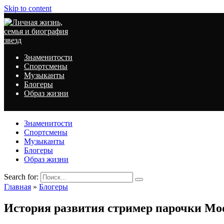
Skip to content
Знаменитости
Спортсмены
Музыканты
Блогеры
Образ жизни
Знаменитости
Спортсмены
Музыканты
Блогеры
Образ жизни
Search for:
Главная
»
Блогеры
История развития стример парочки Mod